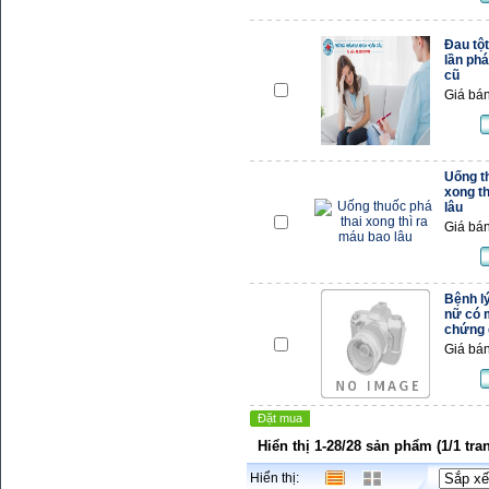
Đau tộ
lần phá
cũ
Giá bán
Uống t
xong t
lâu
Giá bán
Bệnh l
nữ có m
chứng 
Giá bán
Đặt mua
Hiển thị 1-28/28 sản phẩm (1/1 tra
Hiển thị: