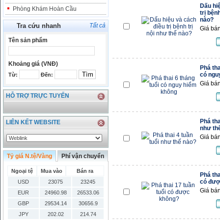
Dấu hi
Phòng Khám Hoàn Cầu
trị bện
nào?
Tra cứu nhanh
Tất cả
Giá bán
Tên sản phẩm
Khoảng giá (VNĐ)
Phá tha
có ngu
Từ:
Đến:
Giá bán
HỖ TRỢ TRỰC TUYẾN
Phá tha
LIÊN KẾT WEBSITE
như th
Giá bán
Tỷ giá N.tệ/Vàng
Phí vận chuyển
Ngoại tệ
Mua vào
Bán ra
Phá tha
có đượ
USD
23075
23245
Giá bán
EUR
24960.98
26533.06
GBP
29534.14
30656.9
JPY
202.02
214.74