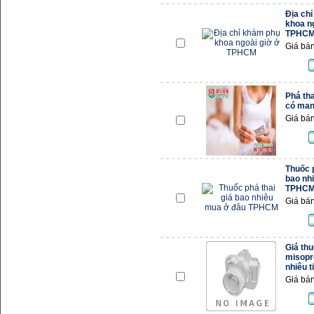
Địa ch
khoa n
TPHC
Giá bán
Phá tha
có mang
Giá bán
Thuốc p
bao nh
TPHC
Giá bán
Giá thu
misopr
nhiêu t
Giá bán