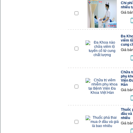
Chi phí
nhiêu 
Giá bán
Đa Kho
viêm lộ
cung c
Giá bán
Chữa t
phụ kh
Viện Đ
Hàn
Giá bán
Thuốc 
đâu và 
nhiêu
Giá bán