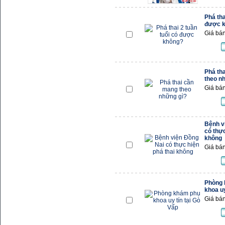
Phá tha
được 
Giá bán
Phá th
theo n
Giá bán
Bệnh v
có thực
không
Giá bán
Phòng 
khoa uy
Giá bán