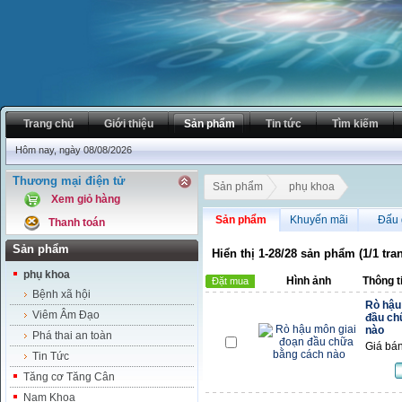
Trang chủ
Giới thiệu
Sản phẩm
Tin tức
Tìm kiếm
Hôm nay, ngày 08/08/2026
Thương mại điện tử
Sản phẩm
phụ khoa
Xem giỏ hàng
Sản phẩm
Khuyến mãi
Đấu 
Thanh toán
Sản phẩm
Hiển thị 1-28/28 sản phẩm (1/1 tra
phụ khoa
Hình ảnh
Thông t
Đặt mua
Bệnh xã hội
Rò hậu
Viêm Âm Đạo
đầu ch
nào
Phá thai an toàn
Giá bán
Tin Tức
Tăng cơ Tăng Cân
Nam Khoa