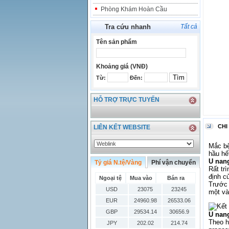
Phòng Khám Hoàn Cầu
Tra cứu nhanh
Tất cả
Tên sản phẩm
Khoảng giá (VNĐ)
Từ:
Đến:
HỖ TRỢ TRỰC TUYẾN
CHI
LIÊN KẾT WEBSITE
Mắc bệ
hầu hế
U nang
Tỷ giá N.tệ/Vàng
Phí vận chuyển
Rất tr
định c
Ngoại tệ
Mua vào
Bán ra
Trước 
USD
23075
23245
một và
EUR
24960.98
26533.06
GBP
29534.14
30656.9
U nang
Theo h
JPY
202.02
214.74