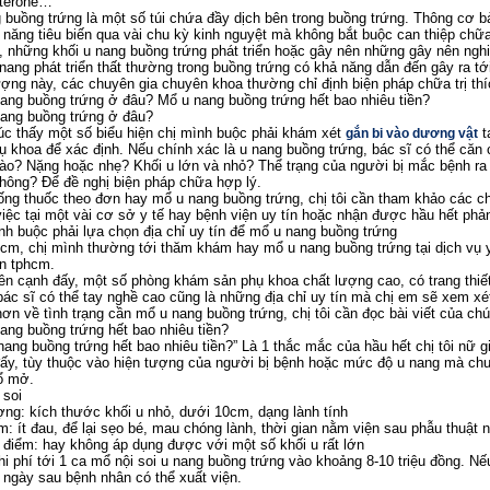
sterone…
 buồng trứng là một số túi chứa đầy dịch bên trong buồng trứng. Thông cơ bản
 năng tiêu biến qua vài chu kỳ kinh nguyệt mà không bắt buộc can thiệp chữa 
 những khối u nang buồng trứng phát triển hoặc gây nên những gây nên nghi
 nang phát triển thất thường trong buồng trứng có khả năng dẫn đến gây ra t
ượng này, các chuyên gia chuyên khoa thường chỉ định biện pháp chữa trị th
ang buồng trứng ở đâu? Mổ u nang buồng trứng hết bao nhiêu tiền?
ang buồng trứng ở đâu?
úc thấy một số biểu hiện chị mình buộc phải khám xét
t
gắn bi vào dương vật
ụ khoa để xác định. Nếu chính xác là u nang buồng trứng, bác sĩ có thể căn c
ào? Nặng hoặc nhẹ? Khối u lớn và nhỏ? Thể trạng của người bị mắc bệnh r
hông? Để đề nghị biện pháp chữa hợp lý.
ống thuốc theo đơn hay mổ u nang buồng trứng, chị tôi cần tham khảo các ch
việc tại một vài cơ sở y tế hay bệnh viện uy tín hoặc nhận được hầu hết phả
nh buộc phải lựa chọn địa chỉ uy tín để mổ u nang buồng trứng
hcm, chị mình thường tới thăm khám hay mổ u nang buồng trứng tại dịch vụ y
n tphcm.
ên cạnh đấy, một số phòng khám sản phụ khoa chất lượng cao, có trang thiết 
bác sĩ có thể tay nghề cao cũng là những địa chỉ uy tín mà chị em sẽ xem xé
hơn về tình trạng cần mổ u nang buồng trứng, chị tôi cần đọc bài viết của chú
ang buồng trứng hết bao nhiêu tiền?
nang buồng trứng hết bao nhiêu tiền?” Là 1 thắc mắc của hầu hết chị tôi nữ gi
ấy, tùy thuộc vào hiện tượng của người bị bệnh hoặc mức độ u nang mà chuy
ổ mở.
 soi
ợng: kích thước khối u nhỏ, dưới 10cm, dạng lành tính
m: ít đau, để lại sẹo bé, mau chóng lành, thời gian nằm viện sau phẫu thuật 
điểm: hay không áp dụng được với một số khối u rất lớn
i phí tới 1 ca mổ nội soi u nang buồng trứng vào khoảng 8-10 triệu đồng. Nếu
3 ngày sau bệnh nhân có thể xuất viện.