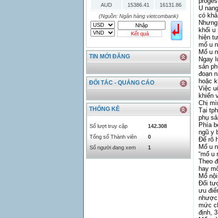
proge
AUD
15386.41
16131.86
U nang
có khả
HKD
2906.04
3028.6
(Nguồn: Ngân hàng vietcombank)
Nhưng,
SGD
16755.29
17427.08
khối u
Kết quả
hiện t
THB
666.2
786.99
mổ u n
CAD
17223.74
18058.21
Mổ u n
TIN MỚI ĐĂNG
CHF
23161.62
24283.77
Ngay l
sản ph
DKK
0
3531.88
đoạn n
INR
0
340.14
hoặc k
ĐỐI TÁC - QUẢNG CÁO
Việc u
KRW
18.01
21.12
khiến 
KWD
0
79758.97
Chị mì
THỐNG KÊ
Tại tp
MYR
0
5808.39
phụ sả
NOK
0
2658.47
Phía b
Số lượt truy cập
142.308
ngũ y 
RMB
3272
1
Tổng số Thành viên
0
Để rõ 
RUB
0
418.79
Mổ u n
Số người đang xem
1
“mổ u 
SAR
0
6457
Theo đ
SEK
0
2503.05
hay m
Mổ nội
Đối tư
ưu điể
nhược 
mức ch
định, 