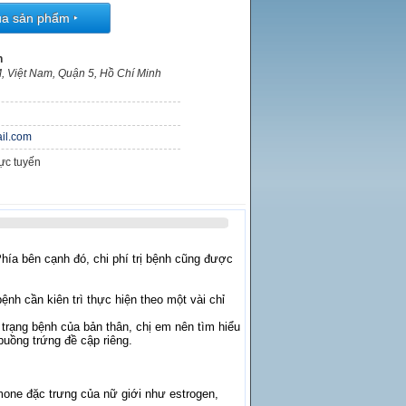
ua sản phẩm
‣
n
, Việt Nam, Quận 5, Hồ Chí Minh
il.com
rực tuyến
Phía bên cạnh đó, chi phí trị bệnh cũng được
ệnh cần kiên trì thực hiện theo một vài chỉ
 trạng bệnh của bản thân, chị em nên tìm hiểu
buồng trứng đề cập riêng.
rmone đặc trưng của nữ giới như estrogen,