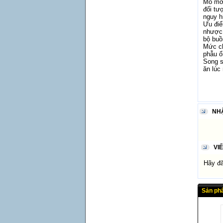
Mổ m
đối tư
nguy h
Ưu điể
nhược 
bộ buồ
Mức ch
phẫu ổ
Song s
ăn lúc
NH
VI
Hãy đăn
Sản ph