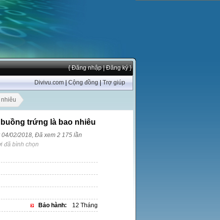
{ Đăng nhập
| Đăng ký }
Divivu.com
|
Cộng đồng
|
Trợ giúp
 nhiêu
 buồng trứng là bao nhiêu
y 04/02/2018, Đã xem 2 175 lần
i đã bình chọn
Bảo hành:
12 Tháng