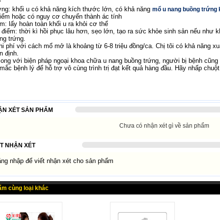
ở
ợng: khối u có khả năng kích thước lớn, có khả năng
mổ u nang buồng trứng 
iểm hoặc có nguy cơ chuyển thành ác tính
m: lấy hoàn toàn khối u ra khỏi cơ thể
điểm: thời kì hồi phục lâu hơn, sẹo lớn, tạo ra sức khỏe sinh sản nếu như kh
ng trứng.
i phí với cách mổ mở là khoảng từ 6-8 triệu đồng/ca. Chị tôi có khả năng xuấ
n định.
ong với biện pháp ngoại khoa chữa u nang buồng trứng, người bị bệnh cũng 
 mắc bệnh lý để hỗ trợ vô cùng trình trị đạt kết quả hàng đầu. Hãy nhấp chuột
ẬN XÉT SẢN PHẨM
Chưa có nhận xét gì về sản phẩm
ẾT NHẬN XÉT
g nhập để viết nhận xét cho sản phẩm
ẩm cùng loại khác