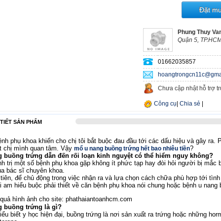
Đặt m
Phung Thuy Va
Quận 5, TP.HCM
01662035857
hoangtrongcn11c@gma
Chưa cập nhật hỗ trợ t
Công cụ
|
Chia sẻ
|
 TIẾT SẢN PHẨM
nh phụ khoa khiến cho chị tôi bắt buộc đau đầu tới các dấu hiệu và gây ra. 
t chị mình quan tâm. Vậy
?
mổ u nang buồng trứng hết bao nhiêu tiền
 buồng trứng dẫn đến rối loạn kinh nguyệt có thể hiểm nguy không?
ình trị một số bệnh phụ khoa gặp không ít phức tạp hay đòi hỏi người bị mắc b
ủa bác sĩ chuyên khoa.
tiên, để chủ động trong việc nhận ra và lựa chọn cách chữa phù hợp tới tình
i am hiểu buộc phải thiết về căn bệnh phụ khoa nói chung hoặc bệnh u nang 
 buồng trứng là gì?
iểu biết y học hiện đại, buồng trứng là nơi sản xuất ra trứng hoặc những ho