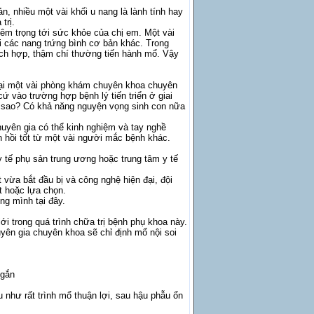
, nhiều một vài khối u nang là lành tính hay
trị.
êm trọng tới sức khỏe của chị em. Một vài
ới các nang trứng bình cơ bản khác. Trong
ích hợp, thậm chí thường tiến hành mổ. Vậy
ại một vài phòng khám chuyên khoa chuyên
ứ vào trường hợp bệnh lý tiến triển ở giai
a sao? Có khả năng nguyện vọng sinh con nữa
uyên gia có thể kinh nghiệm và tay nghề
n hồi tốt từ một vài người mắc bệnh khác.
 tế phụ sản trung ương hoặc trung tâm y tế
vừa bắt đầu bị và công nghệ hiện đại, đội
t hoặc lựa chọn.
ng mình tại đây.
ới trong quá trình chữa trị bệnh phụ khoa này.
ên gia chuyên khoa sẽ chỉ định mổ nội soi
ngắn
 như rất trình mổ thuận lợi, sau hậu phẫu ổn