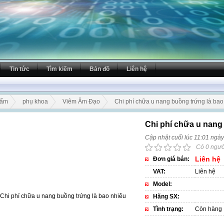
Tin tức
Tìm kiếm
Bản đồ
Liên hệ
hẩm
phụ khoa
Viêm Âm Đạo
Chi phí chữa u nang buồng trứng là bao
Chi phí chữa u nang
Cập nhật cuối lúc 11:01 ngà
Có 0 ngườ
Liên hệ
Đơn giá bán:
VAT:
Liên hệ
Model:
Hãng SX:
Tình trạng:
Còn hàng