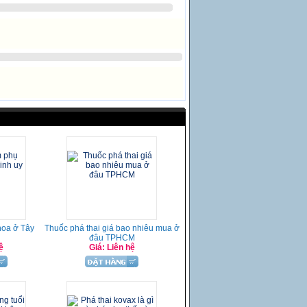
oa ở Tây
Thuốc phá thai giá bao nhiêu mua ở
n
đâu TPHCM
ệ
Giá: Liên hệ