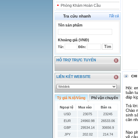
Phòng Khám Hoàn Cầu
Tra cứu nhanh
Tất cả
Tên sản phẩm
Khoảng giá (VNĐ)
Từ:
Đến:
HỖ TRỢ TRỰC TUYẾN
CHI
LIÊN KẾT WEBSITE
Hỏi: e
tuần t
đáp kị
Tỷ giá N.tệ/Vàng
Phí vận chuyển
Trả lời
Ngoại tệ
Mua vào
Bán ra
Chào n
USD
23075
23245
sinh s
cân nh
EUR
24960.98
26533.06
GBP
29534.14
30656.9
Nạo ph
JPY
202.02
214.74
về câu