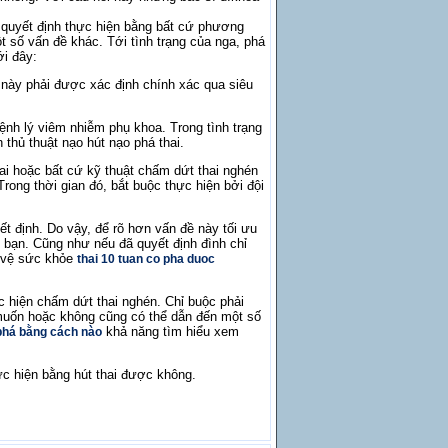
c quyết định thực hiện bằng bất cứ phương
t số vấn đề khác. Tới tình trạng của nga, phá
ới đây:
iều này phải được xác định chính xác qua siêu
nh lý viêm nhiễm phụ khoa. Trong tình trạng
 thủ thuật nạo hút nạo phá thai.
thai hoặc bất cứ kỹ thuật chấm dứt thai nghén
rong thời gian đó, bắt buộc thực hiện bởi đội
ết định. Do vậy, để rõ hơn vấn đề này tối ưu
o bạn. Cũng như nếu đã quyết định đình chỉ
o vệ sức khỏe
thai 10 tuan co pha duoc
 hiện chấm dứt thai nghén. Chỉ buộc phải
ù muốn hoặc không cũng có thể dẫn đến một số
khả năng tìm hiểu xem
 phá bằng cách nào
hực hiện bằng hút thai được không.