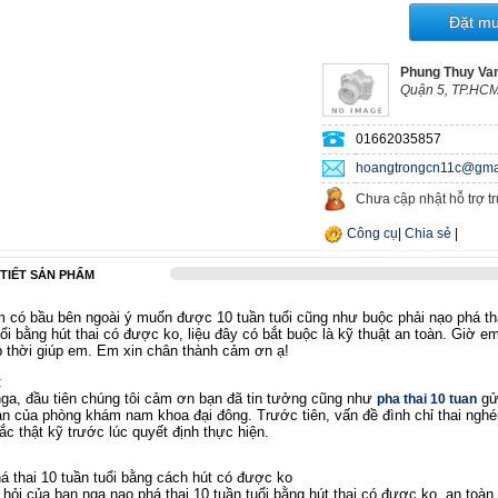
Đặt m
Phung Thuy Va
Quận 5, TP.HCM
01662035857
hoangtrongcn11c@gma
Chưa cập nhật hỗ trợ t
Công cụ
|
Chia sẻ
|
 TIẾT SẢN PHẨM
m có bầu bên ngoài ý muốn được 10 tuần tuổi cũng như buộc phải nạo phá th
uổi bằng hút thai có được ko, liệu đây có bắt buộc là kỹ thuật an toàn. Giờ e
p thời giúp em. Em xin chân thành cảm ơn ạ!
:
ga, đầu tiên chúng tôi cảm ơn bạn đã tin tưởng cũng như
gử
pha thai 10 tuan
ản của phòng khám nam khoa đại đông. Trước tiên, vấn đề đình chỉ thai nghén
ắc thật kỹ trước lúc quyết định thực hiện.
á thai 10 tuần tuổi bằng cách hút có được ko
 hỏi của bạn nga nạo phá thai 10 tuần tuổi bằng hút thai có được ko, an toà