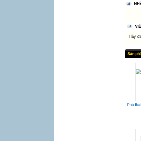
NH
VI
Hãy đăn
Sản ph
Phá tha