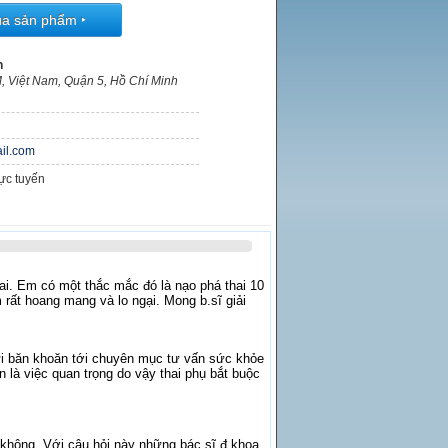
ua sản phẩm
‣
n
, Việt Nam, Quận 5, Hồ Chí Minh
il.com
rực tuyến
ai. Em có một thắc mắc đó là nạo phá thai 10
m rất hoang mang và lo ngại. Mong b.sĩ giải
i băn khoăn tới chuyên mục tư vấn sức khỏe
 là việc quan trọng do vậy thai phụ bắt buộc
n không. Với câu hỏi này những bác sĩ đ.khoa