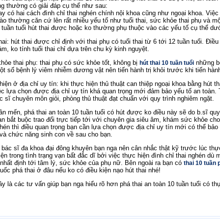
ng thường có giải đáp cụ thể như sau:
ay có hai cách đình chỉ thai nghén chính nội khoa cũng như ngoại khoa. Việ
ào thường căn cứ lên rất nhiều yếu tố như tuổi thai, sức khỏe thai phụ và mộ
0 tuần tuổi hút thai được hoặc ko thường phụ thuộc vào các yếu tố cụ thể dư
thai: hút thai được chỉ định với thai phụ có tuổi thai từ 6 tới 12 tuần tuổi. Đ
m, ko tính tuổi thai chỉ dựa trên chu kỳ kinh nguyệt.
khỏe thai phụ: thai phụ có sức khỏe tốt, không bị
những bệ
hút thai 10 tuần tuổi
t số bệnh lý viêm nhiễm dương vật nên tiến hành trị khỏi trước khi tiến hành
 hiện ở địa chỉ uy tín: khi thực hiện thủ thuật can thiệp ngoại khoa bằng hút 
ệc lựa chọn được địa chỉ uy tín khá quan trọng mới đảm bảo yếu tố an toàn. T
c sĩ chuyên môn giỏi, phòng thủ thuật đạt chuẩn với quy trình nghiêm ngặt.
ân mến, phá thai an toàn 10 tuần tuổi có hút được ko điều này sẽ do b.sĩ quy
ạn bắt buộc trao đổi trực tiếp tới với chuyên gia siêu âm, khám sức khỏe ch
ghén thì điều quan trọng bạn cần lựa chọn được địa chỉ uy tín mới có thể bả
và chức năng sinh con về sau cho bạn.
bác sĩ đa khoa đại đông khuyên bạn nga nên cân nhắc thật kỹ trước lúc thực
iện trong tình trạng vạn bất đắc dĩ bởi việc thực hiện đình chỉ thai nghén d
 nhất định tới tâm lý, sức khỏe của phụ nữ. Bên ngoài ra bạn có
thai 10 tuần
uốc phá thai ở đâu nếu ko có điều kiện nạo hút thai nhé!
ây là các tư vấn giúp bạn nga hiểu rõ hơn phá thai an toàn 10 tuần tuổi có t