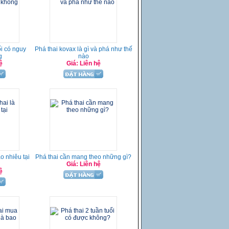
ổi có nguy
Phá thai kovax là gì và phá như thế
g
nào
ệ
Giá: Liên hệ
ao nhiêu tại
Phá thai cần mang theo những gì?
Giá: Liên hệ
ệ