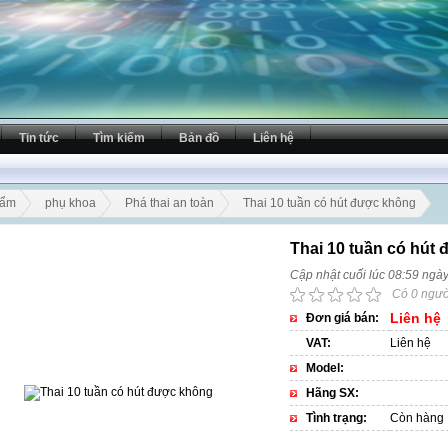
Tin tức
Tìm kiếm
Bản đồ
Liên hệ
hẩm
phụ khoa
Phá thai an toàn
Thai 10 tuần có hút được không
Thai 10 tuần có hút
Cập nhật cuối lúc 08:59 ngà
Có 0 ngườ
Liên hệ
Đơn giá bán:
VAT:
Liên hệ
Model:
Hãng SX:
Tình trạng:
Còn hàng