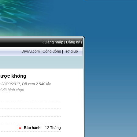
{ Đăng nhập
| Đăng ký }
Divivu.com
|
Cộng đồng
|
Trợ giúp
 được không
y 28/03/2017, Đã xem 2 540 lần
i đã bình chọn
Bảo hành:
12 Tháng